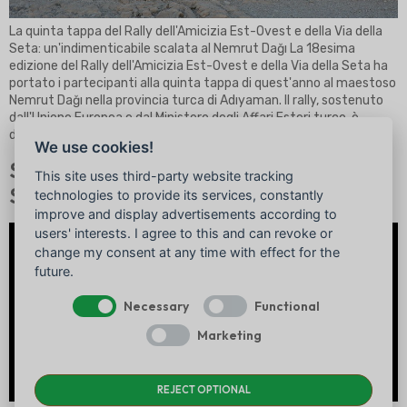
La quinta tappa del Rally dell'Amicizia Est-Ovest e della Via della
Seta: un'indimenticabile scalata al Nemrut Dağı La 18esima
edizione del Rally dell'Amicizia Est-Ovest e della Via della Seta ha
portato i partecipanti alla quinta tappa di quest'anno al maestoso
Nemrut Dağı nella provincia turca di Adıyaman. Il rally, sostenuto
dall'Unione Europea e dal Ministero degli Affari Esteri turco, è
diventato il [...]
We use cookies!
Silkroad Rally in TV: l'epico viaggio su S
This site uses third-party website tracking
Sport
technologies to provide its services, constantly
improve and display advertisements according to
users' interests. I agree to this and can revoke or
change my consent at any time with effect for the
future.
Necessary
Functional
Marketing
REJECT OPTIONAL