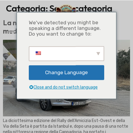
Categoria:
Senza categoria
La nostra visita in Cappadocia nei
We've detected you might be
speaking a different language.
media locali
REGISTRARSI AL RADUNO
Do you want to change to:
Change Language
Close and do not switch language
La diciottesima edizione del Rally dell'Amicizia Est-Ovest e della
Via della Seta è partita da Istanbul e, dopo una pausa di una notte
nella pittoresca regione della Cappadocia, ha portato i