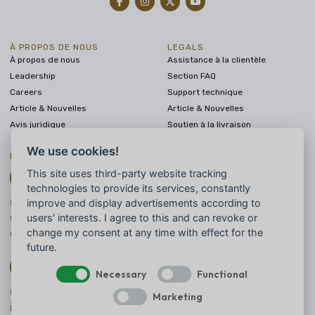
À PROPOS DE NOUS
LEGALS
À propos de nous
Assistance à la clientèle
Leadership
Section FAQ
Careers
Support technique
Article & Nouvelles
Article & Nouvelles
Avis juridique
Soutien à la livraison
We use cookies!
PRENDRE CONTACT
This site uses third-party website tracking
technologies to provide its services, constantly
improve and display advertisements according to
PARLONS-EN
0175 8006142
users' interests. I agree to this and can revoke or
0173 4578200
change my consent at any time with effect for the
future.
Necessary
Functional
ENVOYEZ-NOUS UN MESSAGE
Marketing
info@silkroad-rally.com