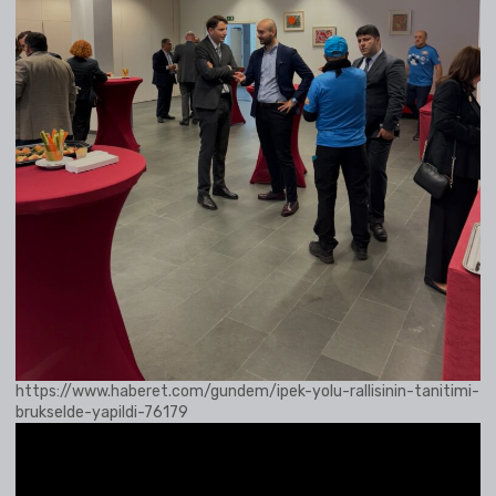
https://www.haberet.com/gundem/ipek-yolu-rallisinin-tanitimi-
brukselde-yapildi-76179