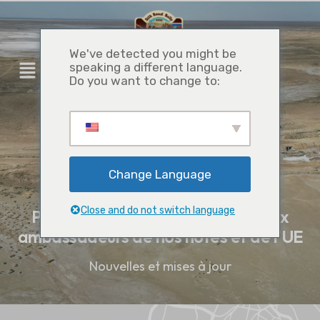
We've detected you might be
speaking a different language.
S'INSCRIRE AU RALLYE
Do you want to change to:
Change Language
Close and do not switch language
Présentation du Silkroad Rally aux
ambassadeurs de nos hôtes et de l'UE
Nouvelles et mises à jour